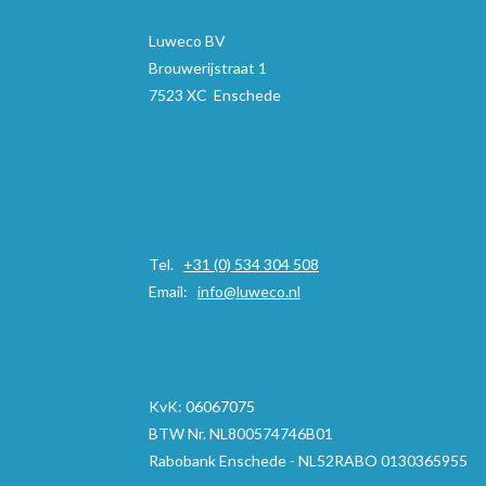
Luweco BV
Brouwerijstraat 1
7523 XC Enschede
Tel.
+31 (0) 534 304 508
Email:
info@luweco.nl
KvK: 06067075
BTW Nr. NL800574746B01
Rabobank Enschede - NL52RABO 0130365955